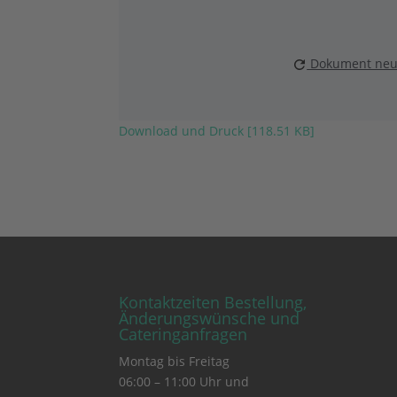
Dokument neu
Download und Druck [118.51 KB]
Kontaktzeiten Bestellung,
Änderungswünsche und
Cateringanfragen
Montag bis Freitag
06:00 – 11:00 Uhr und