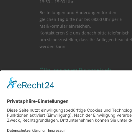
13:30 – 15:00 Uhr
Bestellungen und Änderungen für den
gleichen Tag bitte nur bis 08:00 Uhr per E-
Mail/Formular einreichen.
Kontaktieren Sie uns danach bitte telefonisch
um sicherzustellen, dass Ihr Anliegen beachte
werden kann.
Öffnungszeiten Bistrobetrieb
Montag bis Freitag
11:00 – 13:30 Uhr
Samstag und Sonntag
Nur auf Vorbestellung
@
Datenschutzerklärung
Impressum