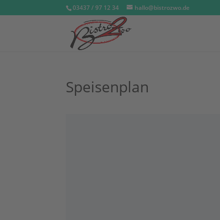
03437 / 97 12 34
hallo@bistrozwo.de
Speisenplan