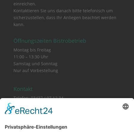
einreichen.
Kontaktieren Sie uns danach bitte telefonisch um
sicherzustellen, dass Ihr Anliegen beachtet werden
kann.
Öffnungszeiten Bistrobetrieb
Montag bis Freitag
11:00 – 13:30 Uhr
Samstag und Sonntag
Nur auf Vorbestellung
Kontakt
Telefon: 03437 / 97 12 34
E-Mail: hallo@bistrozwo.de
Essen auswählen:
Formular nutzen