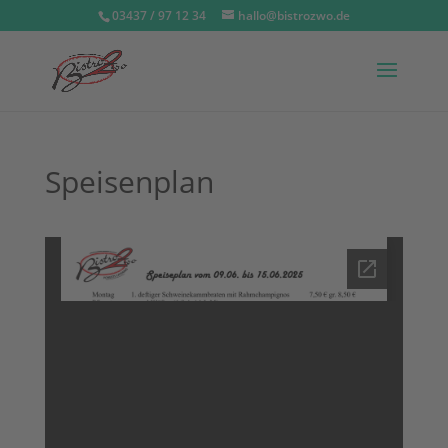
03437 / 97 12 34
hallo@bistrozwo.de
Speisenplan